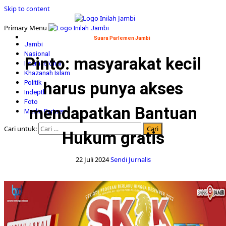
Skip to content
Primary Menu
Suara Parlemen Jambi
Jambi
Nasional
Pinto: masyarakat kecil
Internasional
Khazanah Islam
Politik
harus punya akses
Indepth
Foto
mendapatkan Bantuan
Media Partner
Cari untuk:
Hukum gratis
22 Juli 2024
Sendi Jurnalis