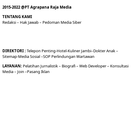
2015-2022 @PT Agrapana Raja Media
TENTANG KAMI
Redaksi
– Hak Jawab –
Pedoman Media Siber
DIREKTORI
:
Telepon
Penting-
Hotel
-Kuliner
Jambi
–
Dokt
er
Anak –
Sitemap-
Media Sosial –
SOP Perlindungan Wartawan
LAYANAN:
Pelatihan Jurnalistik –
Biografi
–
Web Developer
–
Konsultasi
Media
– Join –
Pasang Iklan