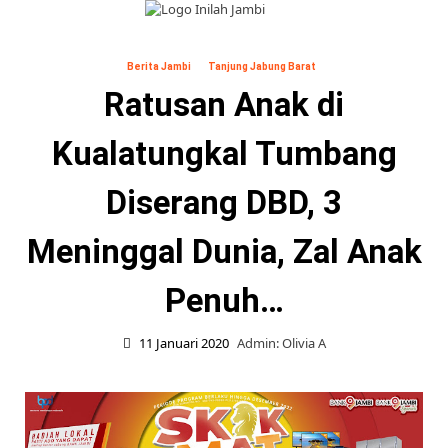
Skip
to
Primary
content
Menu
Berita Jambi
Tanjung Jabung Barat
Ratusan Anak di
Kualatungkal Tumbang
Diserang DBD, 3
Meninggal Dunia, Zal Anak
Penuh…
11 Januari 2020
Admin: Olivia A