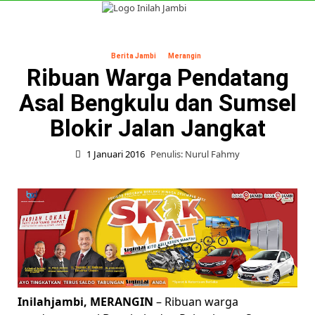
Skip
to
Primary
content
Menu
Berita Jambi
Merangin
Ribuan Warga Pendatang
Asal Bengkulu dan Sumsel
Blokir Jalan Jangkat
1 Januari 2016
Penulis: Nurul Fahmy
Inilahjambi, MERANGIN
– Ribuan warga