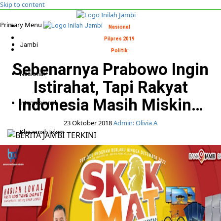
Skip to content
Primary Menu
Nasional
Pilpres 2019
Jambi
Politik
Sebenarnya Prabowo Ingin
Nasional
Istirahat, Tapi Rakyat
Indonesia Masih Miskin…
Internasional
23 Oktober 2018
Admin: Olivia A
Khazanah Islam
Politik
Indepth
Foto