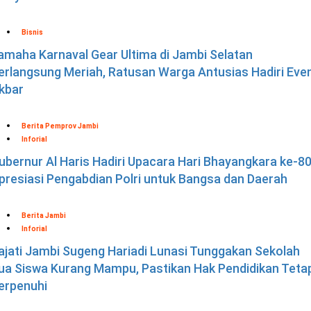
Bisnis
amaha Karnaval Gear Ultima di Jambi Selatan
erlangsung Meriah, Ratusan Warga Antusias Hadiri Eve
kbar
Berita Pemprov Jambi
Inforial
ubernur Al Haris Hadiri Upacara Hari Bhayangkara ke-80
presiasi Pengabdian Polri untuk Bangsa dan Daerah
Berita Jambi
Inforial
ajati Jambi Sugeng Hariadi Lunasi Tunggakan Sekolah
ua Siswa Kurang Mampu, Pastikan Hak Pendidikan Teta
erpenuhi