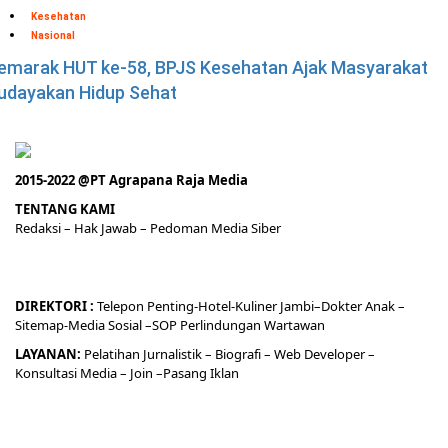
Kesehatan
Nasional
emarak HUT ke-58, BPJS Kesehatan Ajak Masyarakat
udayakan Hidup Sehat
2015-2022 @PT Agrapana Raja Media
TENTANG KAMI
Redaksi
– Hak Jawab –
Pedoman Media Siber
DIREKTORI
:
Telepon
Penting-
Hotel
-Kuliner
Jambi
–
Dokt
er
Anak –
Sitemap-
Media Sosial –
SOP Perlindungan Wartawan
LAYANAN:
Pelatihan Jurnalistik –
Biografi
–
Web Developer
–
Konsultasi Media
– Join –
Pasang Iklan