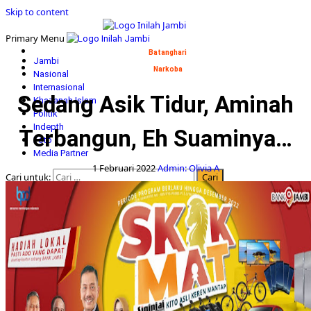
Skip to content
Primary Menu
Batanghari
Jambi
Narkoba
Nasional
Internasional
Sedang Asik Tidur, Aminah
Khazanah Islam
Politik
Indepth
Terbangun, Eh Suaminya…
Foto
Media Partner
1 Februari 2022
Admin: Olivia A
Cari untuk: