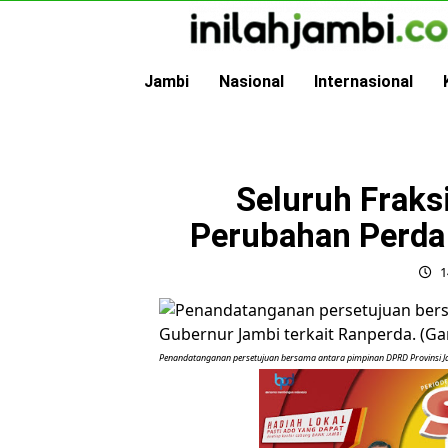
Skip
to
content
Jambi
Nasional
Internasional
Seluruh Fraks
Perubahan Perd
1
Penandatanganan persetujuan bersama antara pimpinan DPRD Provinsi Ja