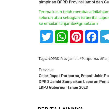
pimpinan DPRD Provinsi Jambi dan G
Terima kasih telah membaca Inilahjam
seluruh atau sebagian isi berita. Lap
ke email:inilahjambi@gmail.com
Twitter
WhatsApp
Pinterest
Face
Tags:
#DPRD Prov Jambi
,
#Paripurna
,
#Ran
Continue
Previous
Gelar Rapat Paripurna, Empat Jubir P
Reading
DPRD Jambi Sampaikan Laporan Pem
LKPJ Gubernur Tahun 2023