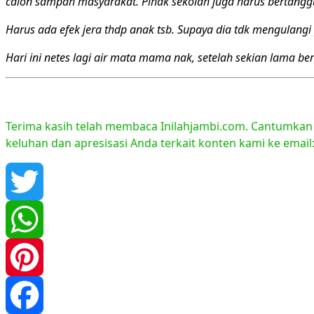
calon sampah masyarakat. Pihak sekolah juga harus bertanggung
Harus ada efek jera thdp anak tsb. Supaya dia tdk mengulangi
Hari ini netes lagi air mata mama nak, setelah sekian lama ber
Terima kasih telah membaca Inilahjambi.com. Cantumkan li
keluhan dan apresisasi Anda terkait konten kami ke emai
Twitter
WhatsApp
Pinterest