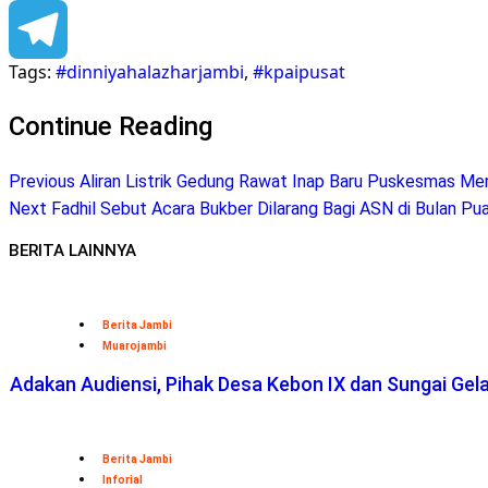
Facebook
Tags:
#dinniyahalazharjambi
,
#kpaipusat
Telegram
Continue Reading
Previous
Aliran Listrik Gedung Rawat Inap Baru Puskesmas M
Next
Fadhil Sebut Acara Bukber Dilarang Bagi ASN di Bulan P
BERITA LAINNYA
Berita Jambi
Muarojambi
Adakan Audiensi, Pihak Desa Kebon IX dan Sungai Ge
Berita Jambi
Inforial