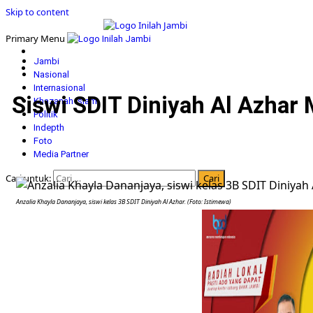
Skip to content
Primary Menu
Jambi
Nasional
Internasional
Siswi SDIT Diniyah Al Azhar 
Khazanah Islam
Politik
Indepth
Foto
Media Partner
Cari untuk:
Anzalia Khayla Dananjaya, siswi kelas 3B SDIT Diniyah Al Azhar. (Foto: Istimewa)