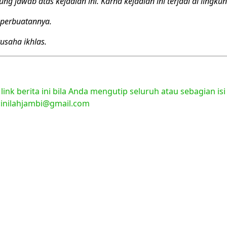
 jawab atas kejadian ini. Karna kejadian ini terjadi di lingku
 perbuatannya.
usaha ikhlas.
nk berita ini bila Anda mengutip seluruh atau sebagian isi
l:inilahjambi@gmail.com