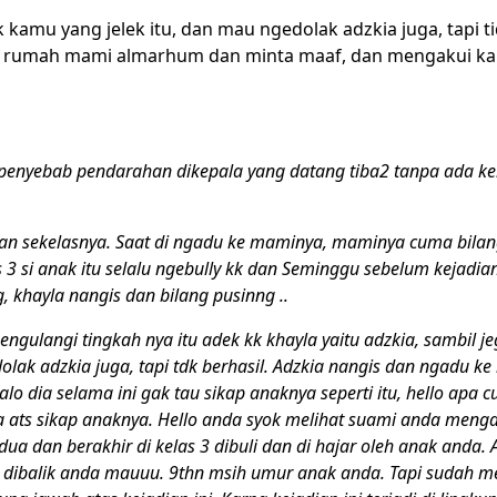
k kamu yang jelek itu, dan mau ngedolak adzkia juga, tapi ti
e rumah mami almarhum dan minta maaf, dan mengakui kala
 penyebab pendarahan dikepala yang datang tiba2 tanpa ada ke
puan sekelasnya. Saat di ngadu ke maminya, maminya cuma bilan
 si anak itu selalu ngebully kk dan Seminggu sebelum kejadian
, khayla nangis dan bilang pusinng ..
ngulangi tingkah nya itu adek kk khayla yaitu adzkia, sambil j
olak adzkia juga, tapi tdk berhasil. Adzkia nangis dan ngadu ke
dia selama ini gak tau sikap anaknya seperti itu, hello apa 
a ats sikap anaknya. Hello anda syok melihat suami anda meng
ua dan berakhir di kelas 3 dibuli dan di hajar oleh anak anda.
 ini dibalik anda mauuu. 9thn msih umur anak anda. Tapi sudah