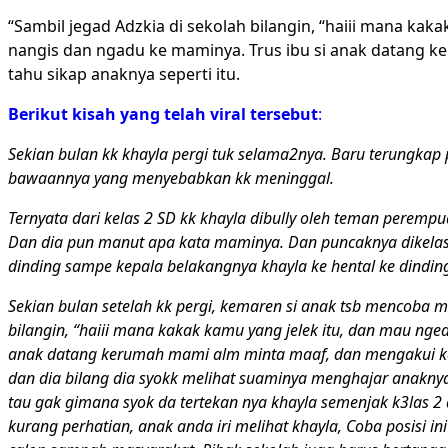
“Sambil jegad Adzkia di sekolah bilangin, “haiii mana kaka
nangis dan ngadu ke maminya. Trus ibu si anak datang k
tahu sikap anaknya seperti itu.
Berikut kisah yang telah viral tersebut
:
Sekian bulan kk khayla pergi tuk selama2nya. Baru terungkap
bawaannya yang menyebabkan kk meninggal.
Ternyata dari kelas 2 SD kk khayla dibully oleh teman perem
Dan dia pun manut apa kata maminya. Dan puncaknya dikelas 3
dinding sampe kepala belakangnya khayla ke hental ke dinding
Sekian bulan setelah kk pergi, kemaren si anak tsb mencoba me
bilangin, “haiii mana kakak kamu yang jelek itu, dan mau nged
anak datang kerumah mami alm minta maaf, dan mengakui kalo 
dan dia bilang dia syokk melihat suaminya menghajar anakny
tau gak gimana syok da tertekan nya khayla semenjak k3las 2 d
kurang perhatian, anak anda iri melihat khayla, Coba posisi