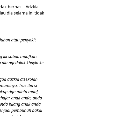
dak berhasil. Adzkia
u dia selama ini tidak
luhan atau penyakit
g kk sabar, maafkan.
 dia ngedolak khayla ke
egad adzkia disekolah
 maminya. Trus ibu si
cukup dgn minta maaf,
ahajar anak anda, anda
 Anda bilang anak anda
 menjadi pembunuh bakal