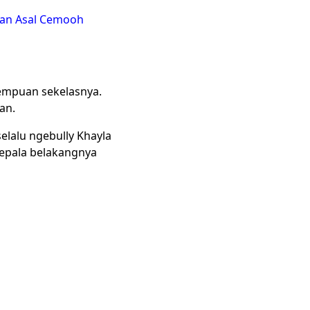
ngan Asal Cemooh
rempuan sekelasnya.
an.
elalu ngebully Khayla
epala belakangnya