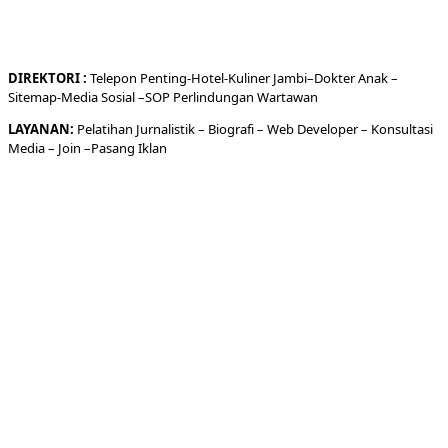
DIREKTORI
:
Telepon
Penting-
Hotel
-Kuliner
Jambi
–
Dokt
er
Anak –
Sitemap-
Media Sosial –
SOP Perlindungan Wartawan
LAYANAN:
Pelatihan Jurnalistik –
Biografi
–
Web Developer
–
Konsultasi
Media
– Join –
Pasang Iklan