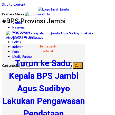
Skip to content
Primary Menu
#BPS Provinsi Jambi
Jambi
Nasional
Internasional
Khazanah Islam
Politik
Indepth
Berita Jambi
Foto
Inforial
Media Partner
Turun ke Sadu,
Cari untuk:
Kepala BPS Jambi
Agus Sudibyo
Lakukan Pengawasan
Pendataan