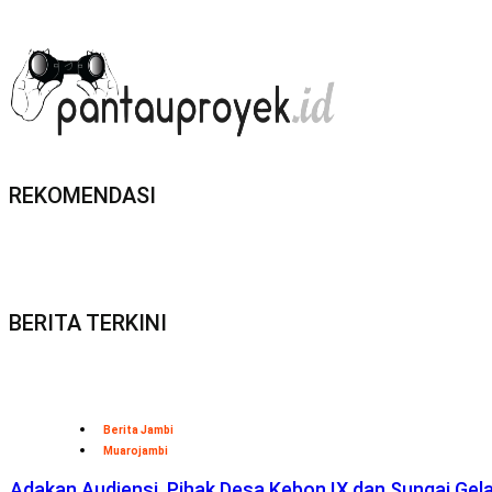
REKOMENDASI
BERITA TERKINI
Berita Jambi
Muarojambi
Adakan Audiensi, Pihak Desa Kebon IX dan Sungai Ge