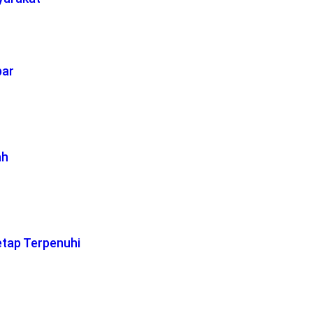
bar
ah
etap Terpenuhi