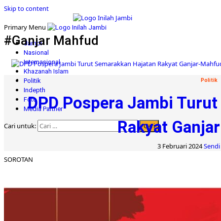
Skip to content
Primary Menu
#Ganjar Mahfud
Jambi
Nasional
Internasional
Khazanah Islam
Politik
Politik
Indepth
DPD Pospera Jambi Turut
Foto
Media Partner
Rakyat Ganja
Cari untuk:
3 Februari 2024
Sendi 
SOROTAN