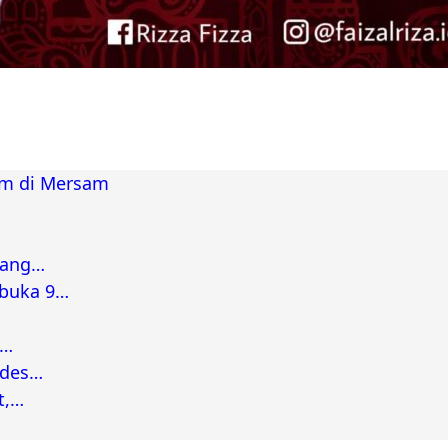
am di Mersam
bang…
rbuka 9…
a…
ades…
t,…