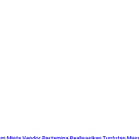
lam Minta Vendor Pertamina Realisasikan Tuntutan Mas