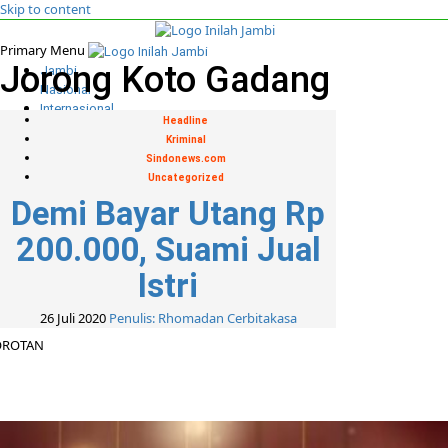
Skip to content
Primary Menu
Jorong Koto Gadang
Jambi
Nasional
Internasional
Headline
Khazanah Islam
Kriminal
Politik
Sindonews.com
Indepth
Uncategorized
Foto
Demi Bayar Utang Rp
Media Partner
Cari untuk:
200.000, Suami Jual
Istri
26 Juli 2020
Penulis: Rhomadan Cerbitakasa
OROTAN