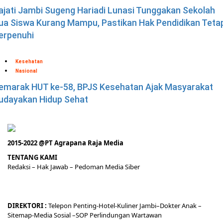
ajati Jambi Sugeng Hariadi Lunasi Tunggakan Sekolah
ua Siswa Kurang Mampu, Pastikan Hak Pendidikan Teta
erpenuhi
Kesehatan
Nasional
emarak HUT ke-58, BPJS Kesehatan Ajak Masyarakat
udayakan Hidup Sehat
2015-2022 @PT Agrapana Raja Media
TENTANG KAMI
Redaksi
– Hak Jawab –
Pedoman Media Siber
DIREKTORI
:
Telepon
Penting-
Hotel
-Kuliner
Jambi
–
Dokt
er
Anak –
Sitemap-
Media Sosial –
SOP Perlindungan Wartawan