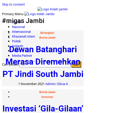
Skip to content
Primary Menu
#migas Jambi
Jambi
Nasional
Internasional
Batanghari
Khazanah Islam
Berita Jambi
Politik
Indepth
Dewan Batanghari
Foto
Media Partner
Merasa Diremehkan
Cari untuk:
PT Jindi South Jambi
1 November 2021
Admin: Olivia A
Berita Jambi
Investasi
Investasi ‘Gila-Gilaan’