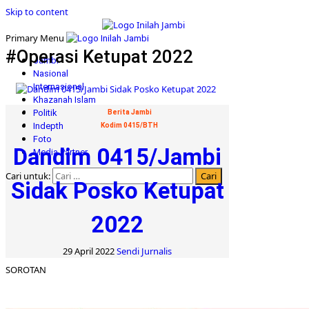
Skip to content
Primary Menu
#Operasi Ketupat 2022
Jambi
Nasional
Internasional
Khazanah Islam
Politik
Berita Jambi
Indepth
Kodim 0415/BTH
Foto
Dandim 0415/Jambi
Media Partner
Cari untuk:
Sidak Posko Ketupat
2022
29 April 2022
Sendi Jurnalis
SOROTAN