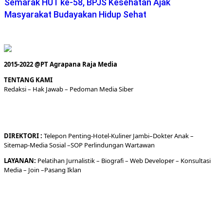
Semarak HUT ke-58, BPJS Kesehatan Ajak
Masyarakat Budayakan Hidup Sehat
2015-2022 @PT Agrapana Raja Media
TENTANG KAMI
Redaksi
– Hak Jawab –
Pedoman Media Siber
DIREKTORI
:
Telepon
Penting-
Hotel
-Kuliner
Jambi
–
Dokt
er
Anak –
Sitemap-
Media Sosial –
SOP Perlindungan Wartawan
LAYANAN:
Pelatihan Jurnalistik –
Biografi
–
Web Developer
–
Konsultasi
Media
– Join –
Pasang Iklan