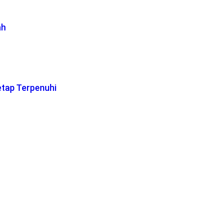
ah
etap Terpenuhi