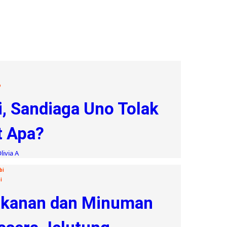
o
i, Sandiaga Uno Tolak
t Apa?
livia A
bi
i
Makanan dan Minuman