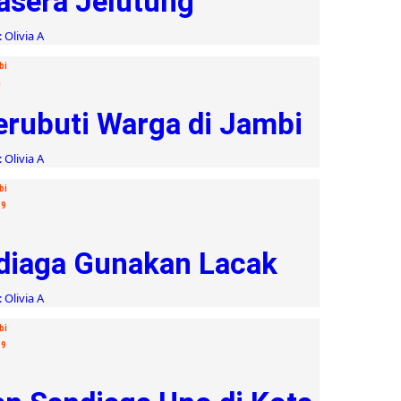
asera Jelutung
 Olivia A
bi
m
erubuti Warga di Jambi
 Olivia A
bi
19
ndiaga Gunakan Lacak
 Olivia A
bi
19