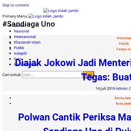
Skip to content
Primary Menu
#Sandiaga Uno
Jambi
Nasional
Internasional
Peristiwa
Khazanah Islam
Politik
Politik
Tempo.c
Indepth
Foto
Diajak Jokowi Jadi Menter
Media Partner
Tegas: Bua
Cari untuk:
14 Juli 2019
Admin: O
Berita Jam
Kota Jamb
Polwan Cantik Periksa 