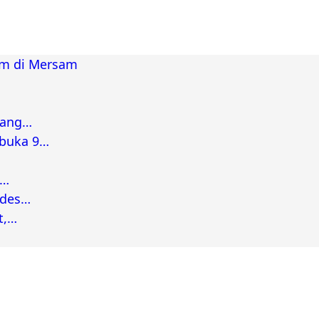
am di Mersam
bang…
rbuka 9…
a…
ades…
t,…