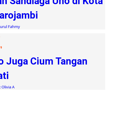
an Sandiaga Uno di Kota
arojambi
Nurul Fahmy
m
19
 Juga Cium Tangan
ti
 Olivia A