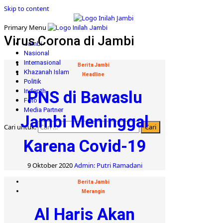
Skip to content
Primary Menu
Virus Corona di Jambi
Jambi
Nasional
Internasional
Berita Jambi
Khazanah Islam
Headline
Politik
Indepth
PNS di Bawaslu
Foto
Media Partner
Jambi Meninggal
Cari untuk:
Karena Covid-19
9 Oktober 2020
Admin: Putri Ramadani
Berita Jambi
Merangin
Al Haris Akan