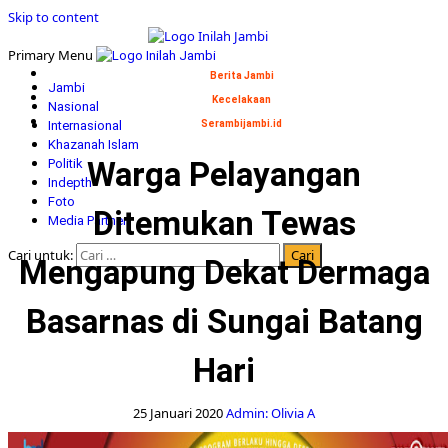
Skip to content
Primary Menu
Berita Jambi
Jambi
Kecelakaan
Nasional
Internasional
Serambijambi.id
Khazanah Islam
Warga Pelayangan
Politik
Indepth
Foto
Ditemukan Tewas
Media Partner
Cari untuk:
Mengapung Dekat Dermaga
Basarnas di Sungai Batang
Hari
25 Januari 2020
Admin: Olivia A