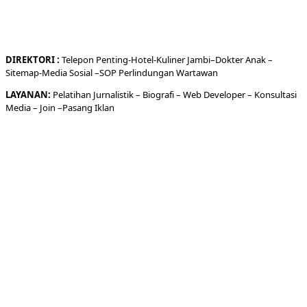
DIREKTORI
:
Telepon
Penting-
Hotel
-Kuliner
Jambi
–
Dokt
er
Anak –
Sitemap-
Media Sosial –
SOP Perlindungan Wartawan
LAYANAN:
Pelatihan Jurnalistik –
Biografi
–
Web Developer
–
Konsultasi
Media
– Join –
Pasang Iklan