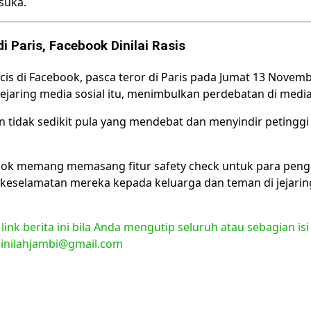
suka.
 Paris, Facebook Dinilai Rasis
is di Facebook, pasca teror di Paris pada Jumat 13 Novemb
jaring media sosial itu, menimbulkan perdebatan di media 
 tidak sedikit pula yang mendebat dan menyindir petingg
book memang memasang fitur safety check untuk para pen
i keselamatan mereka kepada keluarga dan teman di jejaring
nk berita ini bila Anda mengutip seluruh atau sebagian isi
l:inilahjambi@gmail.com