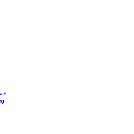
ael
ng