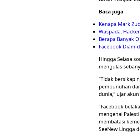
Baca juga
:
Kenapa Mark Zuck
Waspada, Hacker 
Berapa Banyak O
Facebook Diam-d
Hingga Selasa sor
mengulas sebany
“Tidak bersikap
pembunuhan dan p
dunia,” ujar aku
“Facebook belakan
mengenai Palesti
membatasi kemerd
SeeNew Lingga d