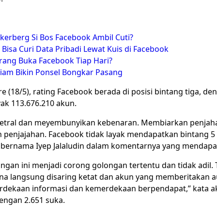
erberg Si Bos Facebook Ambil Cuti?
Bisa Curi Data Pribadi Lewat Kuis di Facebook
rang Buka Facebook Tiap Hari?
iam Bikin Ponsel Bongkar Pasang
e (18/5), rating Facebook berada di posisi bintang tiga, de
ak 113.676.210 akun.
 netral dan meyembunyikan kebenaran. Membiarkan penjah
enjajahan. Facebook tidak layak mendapatkan bintang 5 
n bernama Iyep Jalaludin dalam komentarnya yang mendapa
gan ini menjadi corong golongan tertentu dan tidak adil. T
na langsung disaring ketat dan akun yang memberitakan au
ekaan informasi dan kemerdekaan berpendapat,” kata aku
engan 2.651 suka.