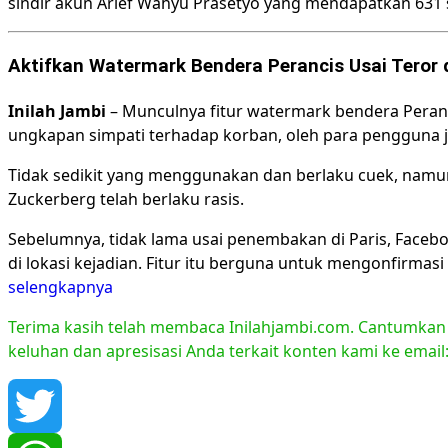
sindir akun Arief Wahyu Prasetyo yang mendapatkan 631 
Aktifkan Watermark Bendera Perancis Usai Teror di
Inilah Jambi
– Munculnya fitur watermark bendera Peranc
ungkapan simpati terhadap korban, oleh para pengguna je
Tidak sedikit yang menggunakan dan berlaku cuek, namun
Zuckerberg telah berlaku rasis.
Sebelumnya, tidak lama usai penembakan di Paris, Face
di lokasi kejadian. Fitur itu berguna untuk mengonfirmas
selengkapnya
Terima kasih telah membaca Inilahjambi.com. Cantumkan li
keluhan dan apresisasi Anda terkait konten kami ke emai