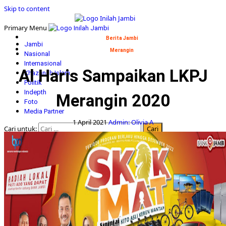
Skip to content
Primary Menu
Berita Jambi
Jambi
Merangin
Nasional
Internasional
Al Haris Sampaikan LKPJ
Khazanah Islam
Politik
Indepth
Merangin 2020
Foto
Media Partner
1 April 2021
Admin: Olivia A
Cari untuk: