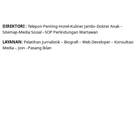
DIREKTORI
:
Telepon
Penting-
Hotel
-Kuliner
Jambi
–
Dokt
er
Anak –
Sitemap-
Media Sosial –
SOP Perlindungan Wartawan
LAYANAN:
Pelatihan Jurnalistik –
Biografi
–
Web Developer
–
Konsultasi
Media
– Join –
Pasang Iklan