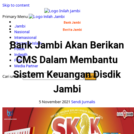
Skip to content
Primary Menu
Bank Jambi
Jambi
Berita Jambi
Nasional
Internasional
Bank Jambi Akan Berikan
Khazanah Islam
Politik
Indepth
CMS Dalam Membantu
Foto
Media Partner
Sistem Keuangan Disdik
Cari untuk:
Jambi
5 November 2021
Sendi Jurnalis