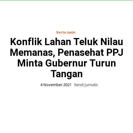
Skip
to
content
Primary
Menu
Berita Jambi
Konflik Lahan Teluk Nilau
Memanas, Penasehat PPJ
Minta Gubernur Turun
Tangan
4 November 2021
Sendi Jurnalis