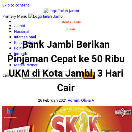
Skip to content
Primary Menu
Berita Jambi
Jambi
Bisnis
Nasional
Internasional
Bank Jambi Berikan
Khazanah Islam
Politik
Indepth
Pinjaman Cepat ke 50 Ribu
Foto
Media Partner
UKM di Kota Jambi, 3 Hari
Cari untuk:
Cair
26 Februari 2021
Admin: Olivia A