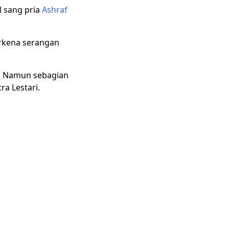
l sang pria
Ashraf
erkena serangan
n. Namun sebagian
a Lestari.