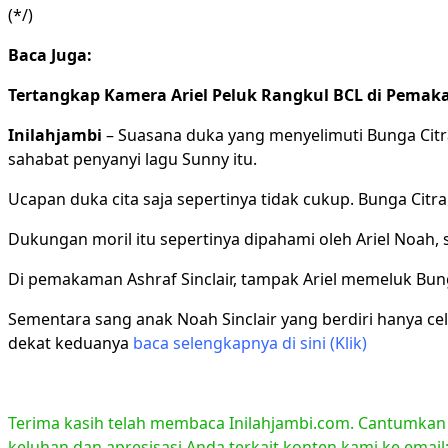
(*/)
Baca Juga:
Tertangkap Kamera Ariel Peluk Rangkul BCL di Pemaka
Inilahjambi
– Suasana duka yang menyelimuti Bunga Citra 
sahabat penyanyi lagu Sunny itu.
Ucapan duka cita saja sepertinya tidak cukup. Bunga Citra
Dukungan moril itu sepertinya dipahami oleh Ariel Noah, 
Di pemakaman Ashraf Sinclair, tampak Ariel memeluk Bunga
Sementara sang anak Noah Sinclair yang berdiri hanya cel
dekat keduanya
baca selengkapnya di sini (Klik)
Terima kasih telah membaca Inilahjambi.com. Cantumkan li
keluhan dan apresisasi Anda terkait konten kami ke emai