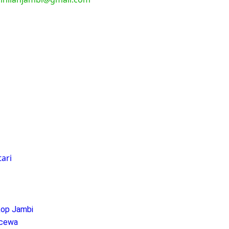
tari
kop Jambi
ecewa