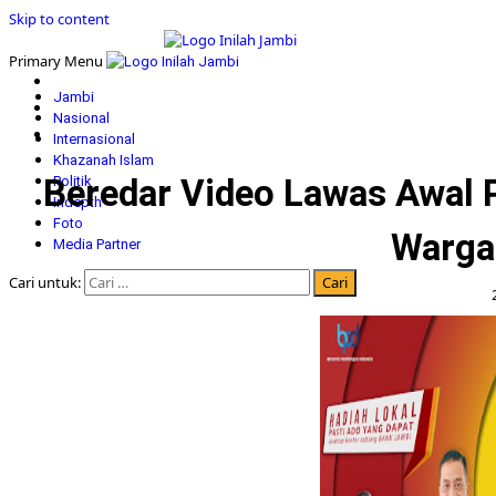
Skip to content
Primary Menu
Jambi
Nasional
Internasional
Khazanah Islam
Beredar Video Lawas Awal 
Politik
Indepth
Foto
Warga
Media Partner
Cari untuk: