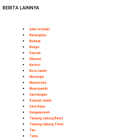
BERITA LAINNYA
Adat Istiadat
Batanghari
Budaya
Bungo
Daerah
Hiburan
Kerinci
Kota Jambi
Merangin
Muaratebo
Muarojambi
Sarolangun
Sejarah Jambi
Seni Rupa
Sungaipenuh
Tanjung Jabung Barat
Tanjung Jabung Timur
Tari
Tebo