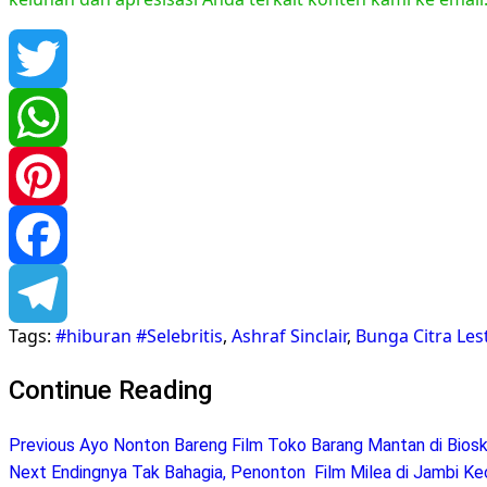
Twitter
WhatsApp
Pinterest
Facebook
Tags:
#hiburan #Selebritis
,
Ashraf Sinclair
,
Bunga Citra Les
Telegram
Continue Reading
Previous
Ayo Nonton Bareng Film Toko Barang Mantan di Bios
Next
Endingnya Tak Bahagia, Penonton Film Milea di Jambi K