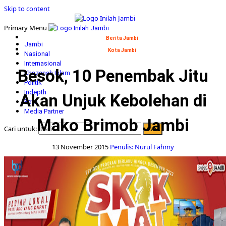
Skip to content
Primary Menu
Berita Jambi
Jambi
Kota Jambi
Nasional
Internasional
Besok, 10 Penembak Jitu
Khazanah Islam
Politik
Indepth
Akan Unjuk Kebolehan di
Foto
Media Partner
Mako Brimob Jambi
Cari untuk:
13 November 2015
Penulis: Nurul Fahmy