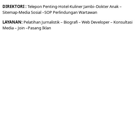
DIREKTORI
:
Telepon
Penting-
Hotel
-Kuliner
Jambi
–
Dokt
er
Anak –
Sitemap-
Media Sosial –
SOP Perlindungan Wartawan
LAYANAN:
Pelatihan Jurnalistik –
Biografi
–
Web Developer
–
Konsultasi
Media
– Join –
Pasang Iklan