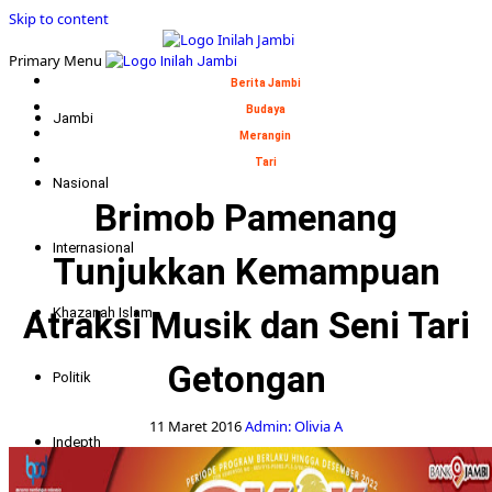
Skip to content
Primary Menu
Berita Jambi
Budaya
Jambi
Merangin
Tari
Nasional
Brimob Pamenang
Internasional
Tunjukkan Kemampuan
Atraksi Musik dan Seni Tari
Khazanah Islam
Getongan
Politik
11 Maret 2016
Admin: Olivia A
Indepth