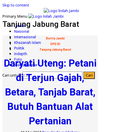
Skip to content
Primary Menu
Tanjung Jabung Barat
Jambi
Nasional
Internasional
Berita Jambi
Khazanah Islam
DPD RI
Politik
Tanjung Jabung Barat
Indepth
Foto
Daryati Uteng: Petani
Media Partner
di Terjun Gajah,
Cari untuk:
Betara, Tanjab Barat,
Butuh Bantuan Alat
Pertanian