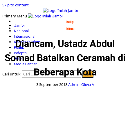
Skip to content
Primary Menu
Religi
Jambi
Ritual
Nasional
Internasional
Diancam, Ustadz Abdul
Khazanah Islam
Politik
Indepth
Somad Batalkan Ceramah di
Foto
Media Partner
Beberapa Kota
Cari untuk:
3 September 2018
Admin: Olivia A