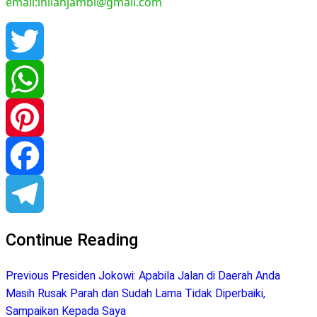
email:inilahjambi@gmail.com
Twitter
WhatsApp
Pinterest
Facebook
Telegram
Continue Reading
Previous
Presiden Jokowi: Apabila Jalan di Daerah Anda
Masih Rusak Parah dan Sudah Lama Tidak Diperbaiki,
Sampaikan Kepada Saya