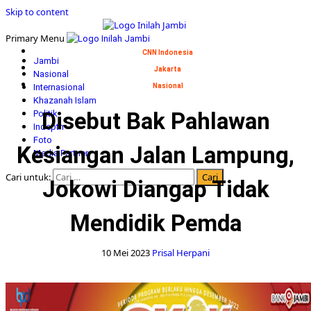
Skip to content
Primary Menu
CNN Indonesia
Jambi
Jakarta
Nasional
Internasional
Nasional
Khazanah Islam
Disebut Bak Pahlawan
Politik
Indepth
Foto
Kesiangan Jalan Lampung,
Media Partner
Cari untuk:
Jokowi Diangap Tidak
Mendidik Pemda
10 Mei 2023
Prisal Herpani