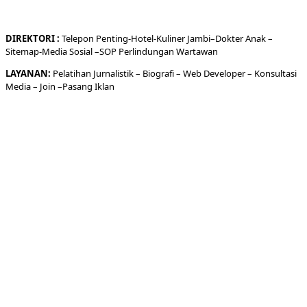
DIREKTORI
:
Telepon
Penting-
Hotel
-Kuliner
Jambi
–
Dokt
er
Anak –
Sitemap-
Media Sosial –
SOP Perlindungan Wartawan
LAYANAN:
Pelatihan Jurnalistik –
Biografi
–
Web Developer
–
Konsultasi
Media
– Join –
Pasang Iklan