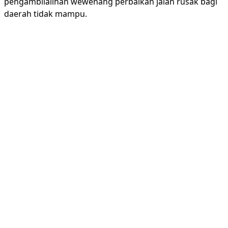
pengambilalihan wewenang perbaikan jalan rusak bagi
daerah tidak mampu.