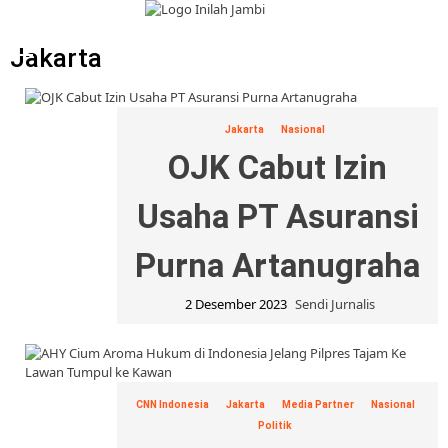
Skip
to
Primary
content
Menu
Jakarta
Jakarta
Nasional
OJK Cabut Izin
Usaha PT Asuransi
Purna Artanugraha
2 Desember 2023
Sendi Jurnalis
CNN Indonesia
Jakarta
Media Partner
Nasional
Politik