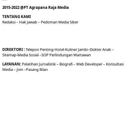
2015-2022 @PT Agrapana Raja Media
TENTANG KAMI
Redaksi
– Hak Jawab –
Pedoman Media Siber
DIREKTORI
:
Telepon
Penting-
Hotel
-Kuliner
Jambi
–
Dokt
er
Anak –
Sitemap-
Media Sosial –
SOP Perlindungan Wartawan
LAYANAN:
Pelatihan Jurnalistik –
Biografi
–
Web Developer
–
Konsultasi
Media
– Join –
Pasang Iklan