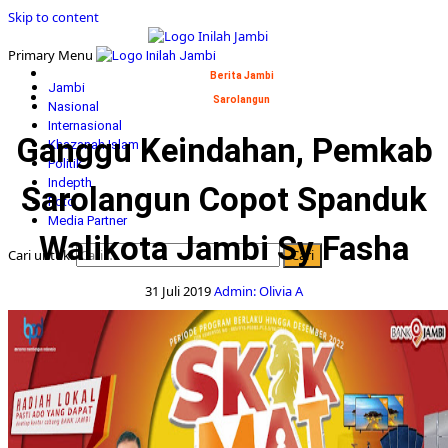
Skip to content
Primary Menu
Berita Jambi
Jambi
Sarolangun
Nasional
Internasional
Ganggu Keindahan, Pemkab
Khazanah Islam
Politik
Indepth
Sarolangun Copot Spanduk
Foto
Media Partner
Walikota Jambi Sy Fasha
Cari untuk:
31 Juli 2019
Admin: Olivia A