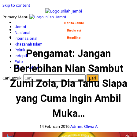
Skip to content
Primary Menu
Berita Jambi
Jambi
Birokrasi
Nasional
Internasional
Headline
Khazanah Islam
Pengamat: Jangan
Politik
Indepth
Foto
Berlebihan Nian Sambut
Media Partner
Cari untuk:
Zumi Zola, Dia Tahu Siapa
yang Cuma ingin Ambil
Muka…
14 Februari 2016
Admin: Olivia A