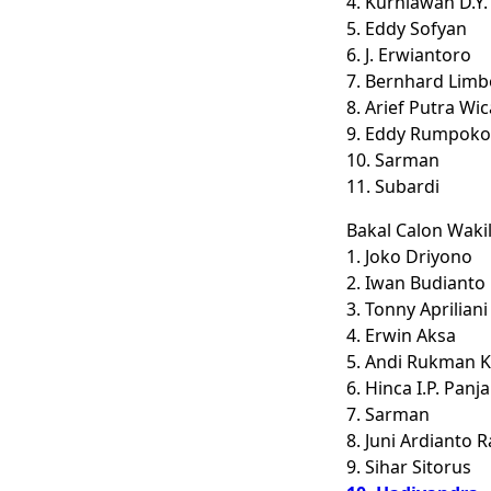
4. Kurniawan D.Y.
5. Eddy Sofyan
6. J. Erwiantoro
7. Bernhard Lim
8. Arief Putra Wi
9. Eddy Rumpoko
10. Sarman
11. Subardi
Bakal Calon Wak
1. Joko Driyono
2. Iwan Budianto
3. Tonny Apriliani
4. Erwin Aksa
5. Andi Rukman 
6. Hinca I.P. Panj
7. Sarman
8. Juni Ardianto
9. Sihar Sitorus