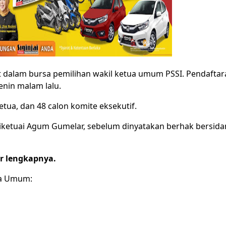
 dalam bursa pemilihan wakil ketua umum PSSI. Pendaftara
enin malam lalu.
etua, dan 48 calon komite eksekutif.
diketuai Agum Gumelar, sebelum dinyatakan berhak bersida
ar lengkapnya.
ua Umum: