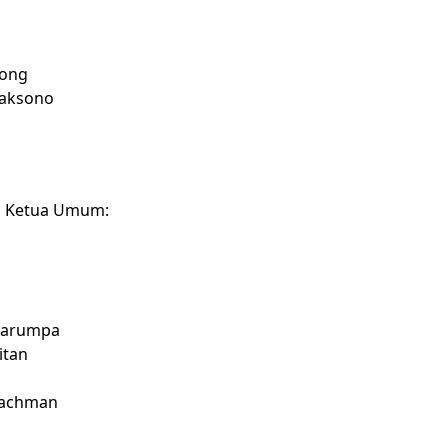
bong
caksono
il Ketua Umum:
Karumpa
aitan
 Rachman