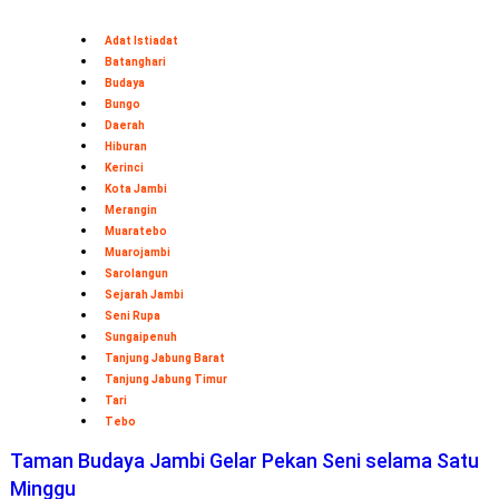
Adat Istiadat
Batanghari
Budaya
Bungo
Daerah
Hiburan
Kerinci
Kota Jambi
Merangin
Muaratebo
Muarojambi
Sarolangun
Sejarah Jambi
Seni Rupa
Sungaipenuh
Tanjung Jabung Barat
Tanjung Jabung Timur
Tari
Tebo
Taman Budaya Jambi Gelar Pekan Seni selama Satu
Minggu