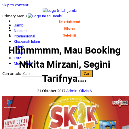
Skip to content
Primary Menu
Entertainment
Jambi
Hiburan
Nasional
Internasional
Selebriti
Khazanah Islam
Hhhmmmm, Mau Booking
Politik
Indepth
Foto
Nikita Mirzani, Segini
Media Partner
Cari untuk:
Tarifnya….
21 Oktober 2017
Admin: Olivia A