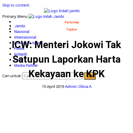
Skip to content
Primary Menu
Peristiwa
Jambi
Tipikor
Nasional
Internasional
ICW: Menteri Jokowi Tak
Khazanah Islam
Politik
Indepth
Satupun Laporkan Harta
Foto
Media Partner
Kekayaan ke KPK
Cari untuk:
15 April 2019
Admin: Olivia A