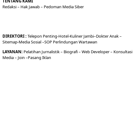
TENTANG KAMI
Redaksi
– Hak Jawab –
Pedoman Media Siber
DIREKTORI
:
Telepon
Penting-
Hotel
-Kuliner
Jambi
–
Dokt
er
Anak –
Sitemap-
Media Sosial –
SOP Perlindungan Wartawan
LAYANAN:
Pelatihan Jurnalistik –
Biografi
–
Web Developer
–
Konsultasi
Media
– Join –
Pasang Iklan