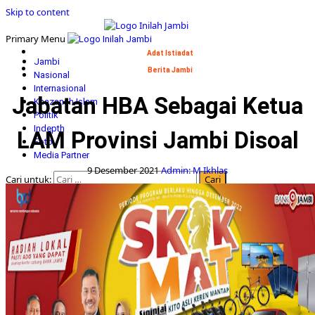
Skip to content
Primary Menu
Adat Istiadat
Jambi
Berita Jambi
Nasional
Internasional
Jabatan HBA Sebagai Ketua
Khazanah Islam
Politik
Indepth
LAM Provinsi Jambi Disoal
Foto
Media Partner
9 Desember 2021
Admin: M Ikhlas
Cari untuk: