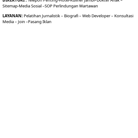
DIREKTORI
:
Telepon
Penting-
Hotel
-Kuliner
Jambi
–
Dokt
er
Anak –
Sitemap-
Media Sosial –
SOP Perlindungan Wartawan
LAYANAN:
Pelatihan Jurnalistik –
Biografi
–
Web Developer
–
Konsultasi
Media
– Join –
Pasang Iklan