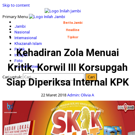
Skip to content
Primary Menu
Berita Jambi
Jambi
Headline
Nasional
Internasional
Tipikor
Khazanah Islam
Kehadiran Zola Menuai
Politik
Indepth
Foto
Kritik, Korwil III Korsupgah
Media Partner
Cari untuk:
Siap Diperiksa Internal KPK
22 Maret 2018
Admin: Olivia A