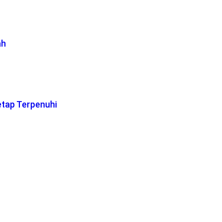
ah
etap Terpenuhi