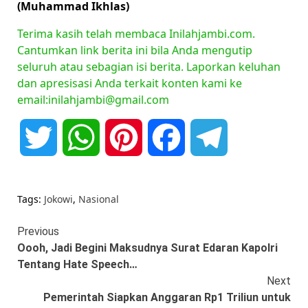
(Muhammad Ikhlas)
Terima kasih telah membaca Inilahjambi.com.
Cantumkan link berita ini bila Anda mengutip
seluruh atau sebagian isi berita. Laporkan keluhan
dan apresisasi Anda terkait konten kami ke
email:inilahjambi@gmail.com
Twitter
WhatsApp
Pinterest
Facebook
Telegram
Tags:
Jokowi
,
Nasional
Continue
Previous
Oooh, Jadi Begini Maksudnya Surat Edaran Kapolri
Reading
Tentang Hate Speech…
Next
Pemerintah Siapkan Anggaran Rp1 Triliun untuk