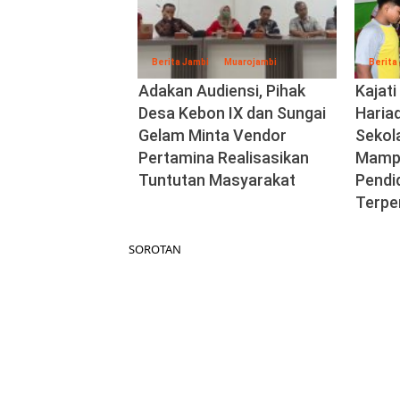
Berita Jambi
Muarojambi
Berita
Adakan Audiensi, Pihak
Kajat
Desa Kebon IX dan Sungai
Haria
Gelam Minta Vendor
Sekol
Pertamina Realisasikan
Mampu
Tuntutan Masyarakat
Pendi
Terpe
SOROTAN