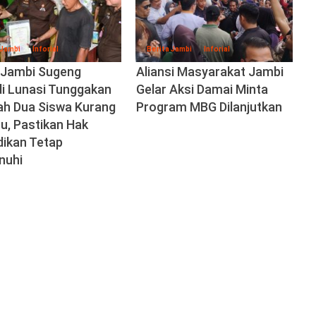
 Jambi
Inforial
Berita Jambi
Inforial
i Jambi Sugeng
Aliansi Masyarakat Jambi
di Lunasi Tunggakan
Gelar Aksi Damai Minta
ah Dua Siswa Kurang
Program MBG Dilanjutkan
, Pastikan Hak
dikan Tetap
nuhi