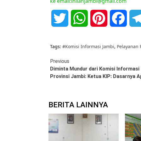
ke email:inilahjambi@gmail.com
Twitter
WhatsApp
Pinterest
Face
Tags:
#Komisi Informasi Jambi
,
Pelayanan 
Continue
Previous
Diminta Mundur dari Komisi Informasi
Reading
Provinsi Jambi: Ketua KIP: Dasarnya 
BERITA LAINNYA