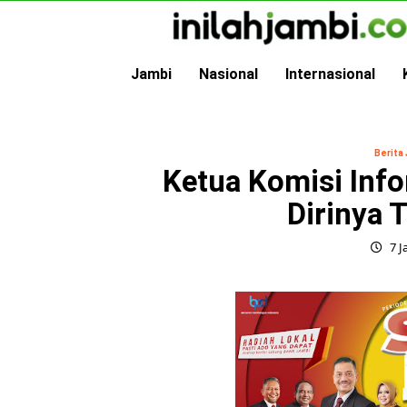
Skip
to
content
Jambi
Nasional
Internasional
Berita
Ketua Komisi Info
Dirinya 
7 J