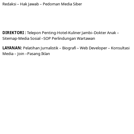
Redaksi
– Hak Jawab –
Pedoman Media Siber
DIREKTORI
:
Telepon
Penting-
Hotel
-Kuliner
Jambi
–
Dokt
er
Anak –
Sitemap-
Media Sosial –
SOP Perlindungan Wartawan
LAYANAN:
Pelatihan Jurnalistik –
Biografi
–
Web Developer
–
Konsultasi
Media
– Join –
Pasang Iklan