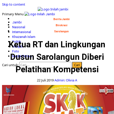
Skip to content
Primary Menu
Berita Jambi
Jambi
Birokrasi
Nasional
Internasional
Sarolangun
Khazanah Islam
Ketua RT dan Lingkungan
Politik
Indepth
Foto
Dusun Sarolangun Diberi
Media Partner
Cari untuk:
Pelatihan Kompetensi
22 Juli 2019
Admin: Olivia A