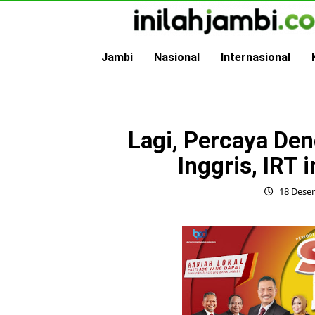
Skip
to
content
Jambi
Nasional
Internasional
Lagi, Percaya De
Inggris, IRT 
18 Dese