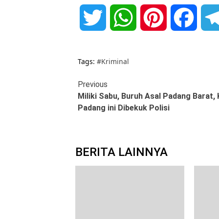
Twitter
WhatsApp
Pinterest
Face
Tags:
#Kriminal
Continue
Previous
Miliki Sabu, Buruh Asal Padang Barat,
Reading
Padang ini Dibekuk Polisi
BERITA LAINNYA