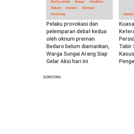
Berita Jambi
Bungo
Headline
Hukum
Insiden
Kriminal
Peristiwa
Hukum
Pelaku provokasi dan
Kuasa
pelemparan debat kedua
Keter
oleh oknum preman
Persi
Bedaro belum diamankan,
Tabir
Warga Sungai Arang Siap
Kasus
Gelar Aksi hari ini
Penge
SOROTAN