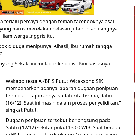
ya terlalu percaya dengan teman facebooknya asal
Payung harus merelakan belasan juta rupiah uangnya
illiam warga Inggris itu.
cebook diduga menipunya. Alhasil, ibu rumah tangga
a.
yung Sekaki ini melapor ke polisi. Kini kasusnya
Wakapolresta AKBP S Putut Wicaksono SIK
membenarkan adanya laporan dugaan penipuan
tersebut. ”Laporannya sudah kita terima, Rabu
(16/12). Saat ini masih dalam proses penyelidikan,”
singkat Putut.
Dugaan penipuan tersebut berlangsung pada,
Sabtu (12/12) sekitar pukul 13.00 WIB. Saat berada
di BNI Jalan Riau, Lili ditelepon Ananias, pria yang