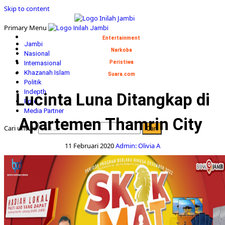
Skip to content
Primary Menu
Entertainment
Jambi
Narkoba
Nasional
Internasional
Peristiwa
Khazanah Islam
Suara.com
Politik
Indepth
Lucinta Luna Ditangkap di
Foto
Media Partner
Apartemen Thamrin City
Cari untuk:
11 Februari 2020
Admin: Olivia A