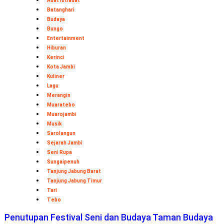
Adat Istiadat
Batanghari
Budaya
Bungo
Entertainment
Hiburan
Kerinci
Kota Jambi
Kuliner
Lagu
Merangin
Muaratebo
Muarojambi
Musik
Sarolangun
Sejarah Jambi
Seni Rupa
Sungaipenuh
Tanjung Jabung Barat
Tanjung Jabung Timur
Tari
Tebo
Penutupan Festival Seni dan Budaya Taman Budaya