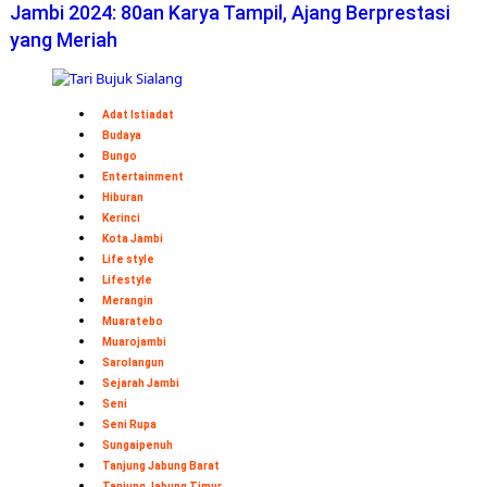
Jambi 2024: 80an Karya Tampil, Ajang Berprestasi
yang Meriah
Adat Istiadat
Budaya
Bungo
Entertainment
Hiburan
Kerinci
Kota Jambi
Life style
Lifestyle
Merangin
Muaratebo
Muarojambi
Sarolangun
Sejarah Jambi
Seni
Seni Rupa
Sungaipenuh
Tanjung Jabung Barat
Tanjung Jabung Timur