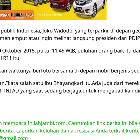
ublik Indonesia, Joko Widodo, yang terparkir di depan g
enjemput atau ingin melihat langsung presiden dari PDIP 
Oktober 2015, pukul 11.45 WIB, puluhan orang baik itu dar
RI 1 itu.
an waktunya berfoto bersama di depan mobil berjenis seda
an,”kata salah satu ibu Bhayangkari itu.Ada juga dari mere
TNI AD yang saat sedang berjaga,untuk mengabadikan dir
ah membaca Inilahjambi.com. Cantumkan link berita ini bil
 berita. Laporkan keluhan dan apresisasi Anda terkait kont
i@gmail.com