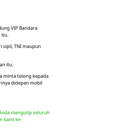
edung VIP Bandara
itu.
i sipil, TNI maupun
n itu.
ka minta tolong kepada
inya didepan mobil
a Anda mengutip seluruh
en kami ke