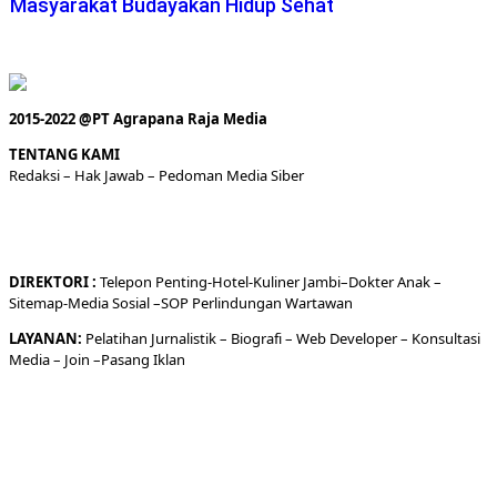
Masyarakat Budayakan Hidup Sehat
2015-2022 @PT Agrapana Raja Media
TENTANG KAMI
Redaksi
– Hak Jawab –
Pedoman Media Siber
DIREKTORI
:
Telepon
Penting-
Hotel
-Kuliner
Jambi
–
Dokt
er
Anak –
Sitemap-
Media Sosial –
SOP Perlindungan Wartawan
LAYANAN:
Pelatihan Jurnalistik –
Biografi
–
Web Developer
–
Konsultasi
Media
– Join –
Pasang Iklan