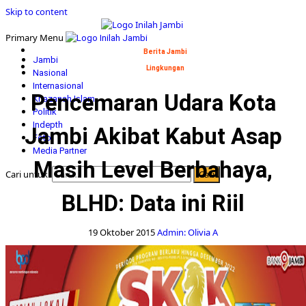
Skip to content
Primary Menu
Berita Jambi
Jambi
Lingkungan
Nasional
Internasional
Pencemaran Udara Kota
Khazanah Islam
Politik
Indepth
Jambi Akibat Kabut Asap
Foto
Media Partner
Masih Level Berbahaya,
Cari untuk:
BLHD: Data ini Riil
19 Oktober 2015
Admin: Olivia A