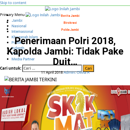
Skip to content
Primary Menu
Berita Jambi
Jambi
Birokrasi
Nasional
Polda Jambi
Internasional
Khazanah Islam
Penerimaan Polri 2018,
Politik
Kapolda Jambi: Tidak Pake
Indepth
Foto
Duit…
Media Partner
Cari untuk:
11 April 2018
Admin: Olivia A