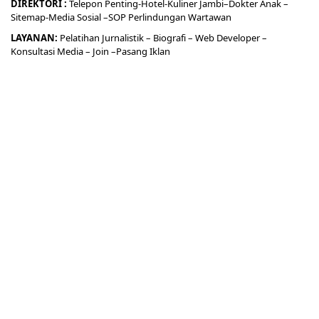
DIREKTORI
:
Telepon
Penting-
Hotel
-Kuliner
Jambi
–
Dokt
er
Anak –
Sitemap-
Media Sosial –
SOP Perlindungan Wartawan
LAYANAN:
Pelatihan Jurnalistik –
Biografi
–
Web Developer
–
Konsultasi Media
– Join –
Pasang Iklan