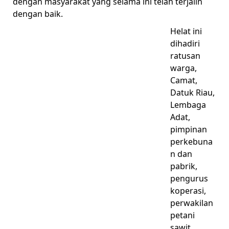
dengan masyarakat yang selama ini telah terjalin
dengan baik.
Helat ini
dihadiri
ratusan
warga,
Camat,
Datuk Riau,
Lembaga
Adat,
pimpinan
perkebuna
n dan
pabrik,
pengurus
koperasi,
perwakilan
petani
sawit,