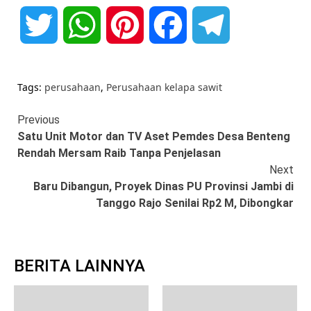
Twitter
WhatsApp
Pinterest
Facebook
Telegram
Tags:
perusahaan
,
Perusahaan kelapa sawit
Continue
Previous
Satu Unit Motor dan TV Aset Pemdes Desa Benteng
Reading
Rendah Mersam Raib Tanpa Penjelasan
Next
Baru Dibangun, Proyek Dinas PU Provinsi Jambi di
Tanggo Rajo Senilai Rp2 M, Dibongkar
BERITA LAINNYA