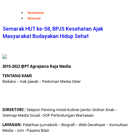
Kesehatan
Nasional
Semarak HUT ke-58, BPJS Kesehatan Ajak
Masyarakat Budayakan Hidup Sehat
2015-2022 @PT Agrapana Raja Media
TENTANG KAMI
Redaksi
– Hak Jawab –
Pedoman Media Siber
DIREKTORI
:
Telepon
Penting-
Hotel
-Kuliner
Jambi
–
Dokt
er
Anak –
Sitemap-
Media Sosial –
SOP Perlindungan Wartawan
LAYANAN:
Pelatihan Jurnalistik –
Biografi
–
Web Developer
–
Konsultasi
Media
– Join –
Pasang Iklan