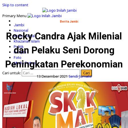
Skip to content
Primary Menu
Berita Jambi
Jambi
Nasional
Rocky Candra Ajak Milenial
Internasional
Khazanah Islam
dan Pelaku Seni Dorong
Politik
Indepth
Foto
Peningkatan Perekonomian
Media Partner
Cari untuk:
13 Desember 2021
Sendi Jurnalis