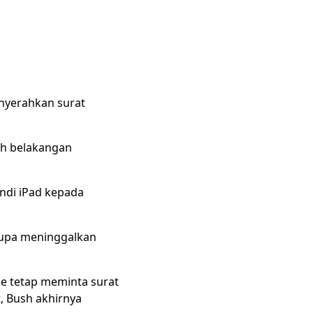
enyerahkan surat
sh belakangan
andi iPad kepada
lupa meninggalkan
le tetap meminta surat
t, Bush akhirnya