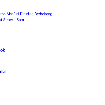
ron Man” ini Dituding Berbohong
at Seperti Bom
lok
imur