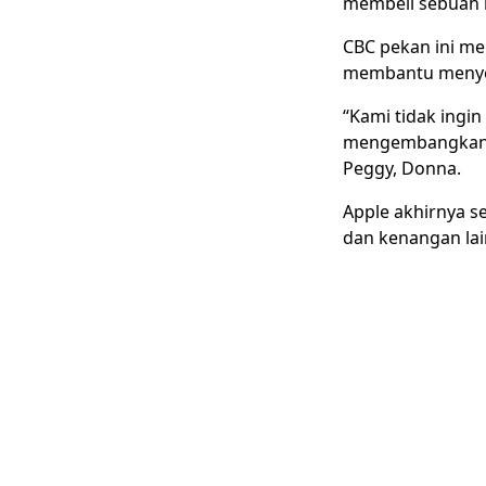
membeli sebuah l
CBC pekan ini me
membantu menyele
“Kami tidak ingi
mengembangkan k
Peggy, Donna.
Apple akhirnya 
dan kenangan lai