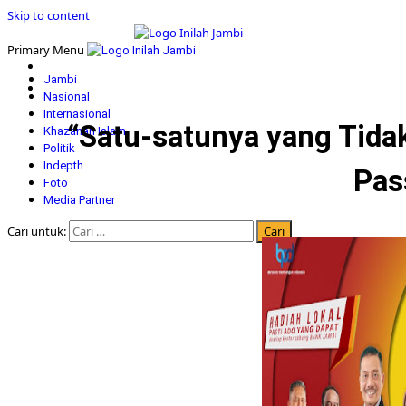
Skip to content
Primary Menu
Jambi
Nasional
Internasional
“Satu-satunya yang Tid
Khazanah Islam
Politik
Indepth
Pas
Foto
Media Partner
Cari untuk: