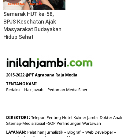
Kesehatan
Nasional
Semarak HUT ke-58,
BPJS Kesehatan Ajak
Masyarakat Budayakan
Hidup Sehat
2015-2022 @PT Agrapana Raja Media
TENTANG KAMI
Redaksi
– Hak Jawab –
Pedoman Media Siber
DIREKTORI
:
Telepon
Penting-
Hotel
-Kuliner
Jambi
–
Dokt
er
Anak –
Sitemap-
Media Sosial –
SOP Perlindungan Wartawan
LAYANAN:
Pelatihan Jurnalistik –
Biografi
–
Web Developer
–