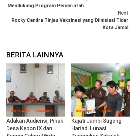
Reading
Mendukung Program Pemerintah
Next
Rocky Candra Tinjau Vaksinasi yang Diinisiasi Tidar
Kota Jambi
BERITA LAINNYA
Berita Jambi
Muarojambi
Berita Jambi
Inforial
Adakan Audiensi, Pihak
Kajati Jambi Sugeng
Desa Kebon IX dan
Hariadi Lunasi
Sungai Gelam Minta
Tunggakan Sekolah