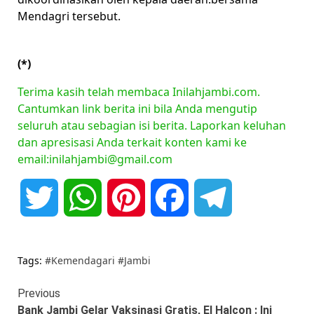
Mendagri tersebut.
(*)
Terima kasih telah membaca Inilahjambi.com.
Cantumkan link berita ini bila Anda mengutip
seluruh atau sebagian isi berita. Laporkan keluhan
dan apresisasi Anda terkait konten kami ke
email:inilahjambi@gmail.com
Twitter
WhatsApp
Pinterest
Facebook
Telegram
Tags:
#Kemendagari #Jambi
Continue
Previous
Bank Jambi Gelar Vaksinasi Gratis, El Halcon : Ini