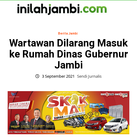
Skip
to
content
Primary
Menu
Berita Jambi
Wartawan Dilarang Masuk
ke Rumah Dinas Gubernur
Jambi
3 September 2021
Sendi Jurnalis