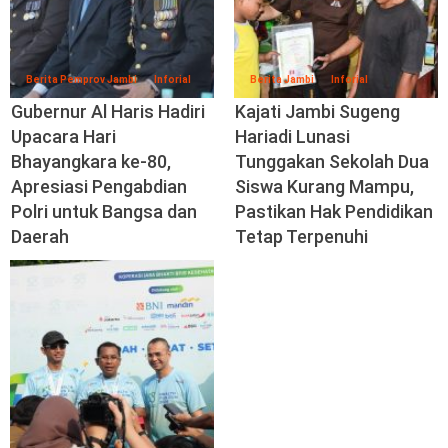
Berita Pemprov Jambi
Inforial
Berita Jambi
Inforial
Gubernur Al Haris Hadiri
Kajati Jambi Sugeng
Upacara Hari
Hariadi Lunasi
Bhayangkara ke-80,
Tunggakan Sekolah Dua
Apresiasi Pengabdian
Siswa Kurang Mampu,
Polri untuk Bangsa dan
Pastikan Hak Pendidikan
Daerah
Tetap Terpenuhi