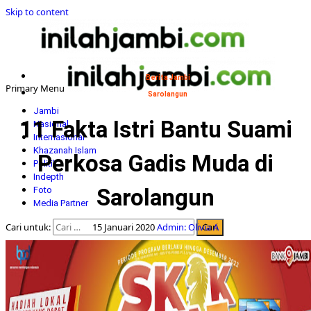
Skip to content
Berita Jambi
Primary Menu
Sarolangun
Jambi
11 Fakta Istri Bantu Suami
Nasional
Internasional
Khazanah Islam
Perkosa Gadis Muda di
Politik
Indepth
Sarolangun
Foto
Media Partner
Cari untuk:
15 Januari 2020
Admin: Olivia A