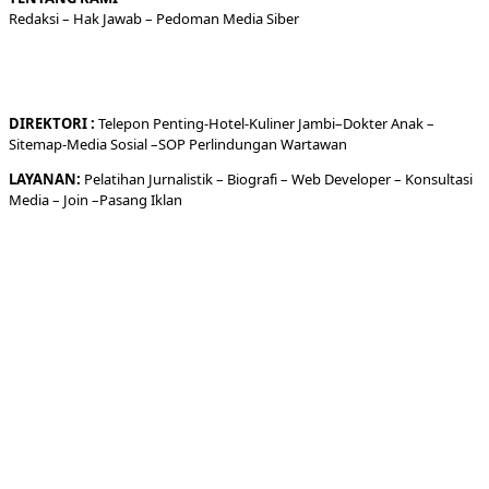
Redaksi
– Hak Jawab –
Pedoman Media Siber
DIREKTORI
:
Telepon
Penting-
Hotel
-Kuliner
Jambi
–
Dokt
er
Anak –
Sitemap-
Media Sosial –
SOP Perlindungan Wartawan
LAYANAN:
Pelatihan Jurnalistik –
Biografi
–
Web Developer
–
Konsultasi
Media
– Join –
Pasang Iklan