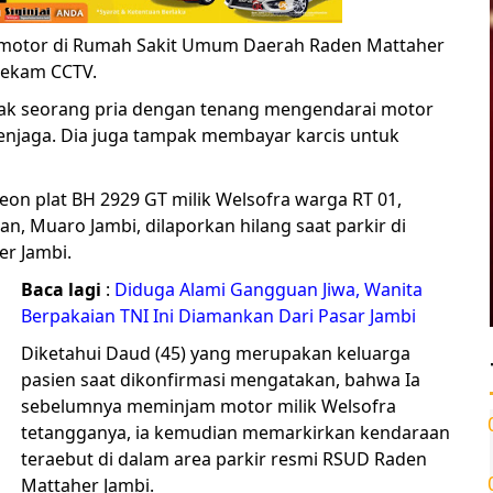
 motor di Rumah Sakit Umum Daerah Raden Mattaher
erekam CCTV.
ak seorang pria dengan tenang mengendarai motor
penjaga. Dia juga tampak membayar karcis untuk
on plat BH 2929 GT milik Welsofra warga RT 01,
n, Muaro Jambi, dilaporkan hilang saat parkir di
er Jambi.
Baca lagi
:
Diduga Alami Gangguan Jiwa, Wanita
Berpakaian TNI Ini Diamankan Dari Pasar Jambi
Diketahui Daud (45) yang merupakan keluarga
pasien saat dikonfirmasi mengatakan, bahwa Ia
sebelumnya meminjam motor milik Welsofra
tetangganya, ia kemudian memarkirkan kendaraan
teraebut di dalam area parkir resmi RSUD Raden
Mattaher Jambi.