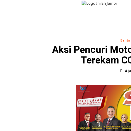
Skip
to
content
Jambi
Nasional
Internasional
Berita
Aksi Pencuri Mot
Terekam CC
4 J