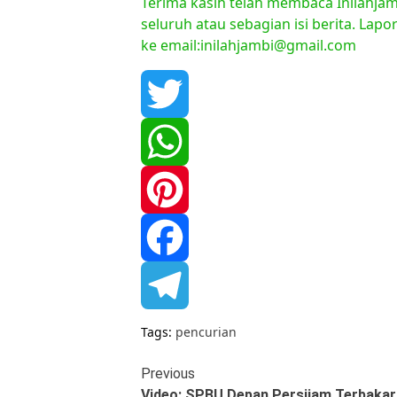
Terima kasih telah membaca Inilahjam
seluruh atau sebagian isi berita. Lap
ke email:inilahjambi@gmail.com
Twitter
WhatsApp
Pinterest
Facebook
Telegram
Tags:
pencurian
Continue
Previous
Video: SPBU Depan Persijam Terbakar,