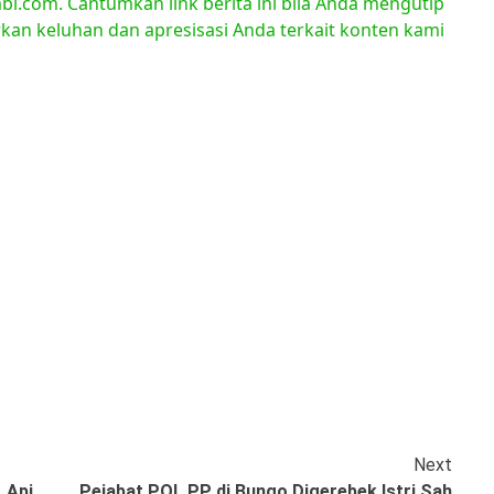
bi.com. Cantumkan link berita ini bila Anda mengutip
orkan keluhan dan apresisasi Anda terkait konten kami
Next
 Api
Pejabat POL PP di Bungo Digerebek Istri Sah