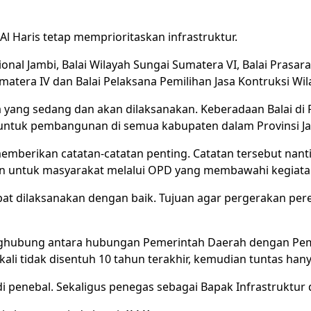
 Haris tetap memprioritaskan infrastruktur.
sional Jambi, Balai Wilayah Sungai Sumatera VI, Balai Pras
atera IV dan Balai Pelaksana Pemilihan Jasa Kontruksi Wil
yang sedang dan akan dilaksanakan. Keberadaan Balai di Pr
untuk pembangunan di semua kabupaten dalam Provinsi Ja
emberikan catatan-catatan penting. Catatan tersebut nant
 untuk masyarakat melalui OPD yang membawahi kegiatan 
at dilaksanakan dengan baik. Tujuan agar pergerakan per
enghubung antara hubungan Pemerintah Daerah dengan Pe
ali tidak disentuh 10 tahun terakhir, kemudian tuntas hany
 penebal. Sekaligus penegas sebagai Bapak Infrastruktur d