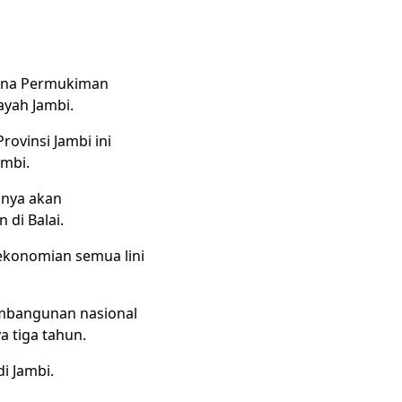
arana Permukiman
ayah Jambi.
ovinsi Jambi ini
mbi.
inya akan
di Balai.
ekonomian semua lini
mbangunan nasional
a tiga tahun.
i Jambi.