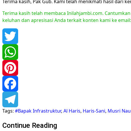
Terima kasih, Pak Gub. Kami telah menikmati hasil dari ke
Terima kasih telah membaca Inilahjambi.com. Cantumkan li
keluhan dan apresisasi Anda terkait konten kami ke emai
Twitter
WhatsApp
Pinterest
Facebook
Tags:
#Bapak Infrastruktur
,
Al Haris
,
Haris-Sani
,
Musri Naul
Telegram
Continue Reading