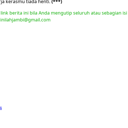
rja kerasmu tiada henti.
(***)
nk berita ini bila Anda mengutip seluruh atau sebagian isi
l:inilahjambi@gmail.com
i