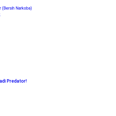
 (Bersih Narkoba)
k
di Predator!