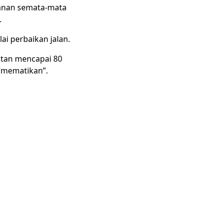
lanan semata-mata
.
ai perbaikan jalan.
atan mencapai 80
 “mematikan”.